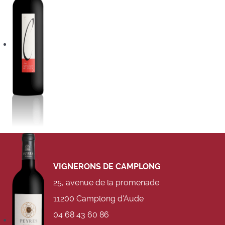
VIGNERONS DE CAMPLONG
25, avenue de la
promenade
11200 Camplong d'Aude
04 68 43 60 86